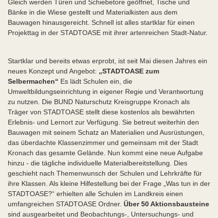
Gleich werden Türen und Schiebetore geöffnet, Tische und
Bänke in die Wiese gestellt und Materialkisten aus dem
Bauwagen hinausgereicht. Schnell ist alles startklar für einen
Projekttag in der STADTOASE mit ihrer artenreichen Stadt-Natur.
Startklar und bereits etwas erprobt, ist seit Mai diesen Jahres ein
neues Konzept und Angebot:
„STADTOASE zum
Selbermachen“
Es lädt Schulen ein, die
Umweltbildungseinrichtung in eigener Regie und Verantwortung
zu nutzen. Die BUND Naturschutz Kreisgruppe Kronach als
Träger von STADTOASE stellt diese kostenlos als bewährten
Erlebnis- und Lernort zur Verfügung. Sie betreut weiterhin den
Bauwagen mit seinem Schatz an Materialien und Ausrüstungen,
das überdachte Klassenzimmer und gemeinsam mit der Stadt
Kronach das gesamte Gelände. Nun kommt eine neue Aufgabe
hinzu - die tägliche individuelle Materialbereitstellung. Dies
geschieht nach Themenwunsch der Schulen und Lehrkräfte für
ihre Klassen. Als kleine Hilfestellung bei der Frage „Was tun in der
STADTOASE?“ erhielten alle Schulen im Landkreis einen
umfangreichen STADTOASE Ordner.
Über 50 Aktionsbausteine
sind ausgearbeitet und Beobachtungs-, Untersuchungs- und