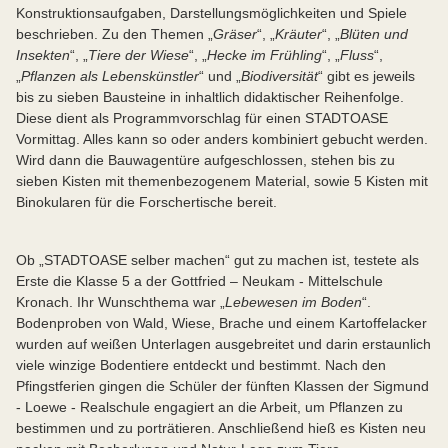
Konstruktionsaufgaben, Darstellungsmöglichkeiten und Spiele
beschrieben. Zu den Themen „
Gräser
“, „
Kräuter
“, „
Blüten und
Insekten
“, „
Tiere der Wiese
“, „
Hecke im Frühling
“, „
Fluss
“,
„
Pflanzen als Lebenskünstler
“ und „
Biodiversität
“ gibt es jeweils
bis zu sieben Bausteine in inhaltlich didaktischer Reihenfolge.
Diese dient als Programmvorschlag für einen STADTOASE
Vormittag. Alles kann so oder anders kombiniert gebucht werden.
Wird dann die Bauwagentüre aufgeschlossen, stehen bis zu
sieben Kisten mit themenbezogenem Material, sowie 5 Kisten mit
Binokularen für die Forschertische bereit.
Ob „STADTOASE selber machen“ gut zu machen ist, testete als
Erste die Klasse 5 a der Gottfried – Neukam - Mittelschule
Kronach. Ihr Wunschthema war „
Lebewesen im Boden
“.
Bodenproben von Wald, Wiese, Brache und einem Kartoffelacker
wurden auf weißen Unterlagen ausgebreitet und darin erstaunlich
viele winzige Bodentiere entdeckt und bestimmt. Nach den
Pfingstferien gingen die Schüler der fünften Klassen der Sigmund
- Loewe - Realschule engagiert an die Arbeit, um Pflanzen zu
bestimmen und zu porträtieren. Anschließend hieß es Kisten neu