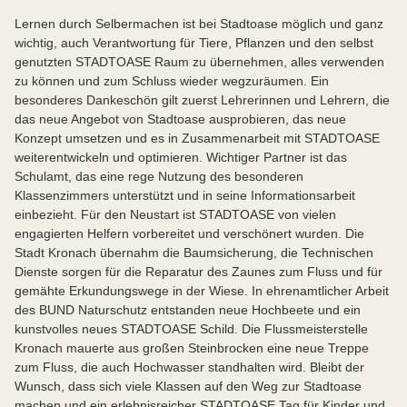
Lernen durch Selbermachen ist bei Stadtoase möglich und ganz
wichtig, auch Verantwortung für Tiere, Pflanzen und den selbst
genutzten STADTOASE Raum zu übernehmen, alles verwenden
zu können und zum Schluss wieder wegzuräumen. Ein
besonderes Dankeschön gilt zuerst Lehrerinnen und Lehrern, die
das neue Angebot von Stadtoase ausprobieren, das neue
Konzept umsetzen und es in Zusammenarbeit mit STADTOASE
weiterentwickeln und optimieren. Wichtiger Partner ist das
Schulamt, das eine rege Nutzung des besonderen
Klassenzimmers unterstützt und in seine Informationsarbeit
einbezieht. Für den Neustart ist STADTOASE von vielen
engagierten Helfern vorbereitet und verschönert wurden. Die
Stadt Kronach übernahm die Baumsicherung, die Technischen
Dienste sorgen für die Reparatur des Zaunes zum Fluss und für
gemähte Erkundungswege in der Wiese. In ehrenamtlicher Arbeit
des BUND Naturschutz entstanden neue Hochbeete und ein
kunstvolles neues STADTOASE Schild. Die Flussmeisterstelle
Kronach mauerte aus großen Steinbrocken eine neue Treppe
zum Fluss, die auch Hochwasser standhalten wird. Bleibt der
Wunsch, dass sich viele Klassen auf den Weg zur Stadtoase
machen und ein erlebnisreicher STADTOASE Tag für Kinder und