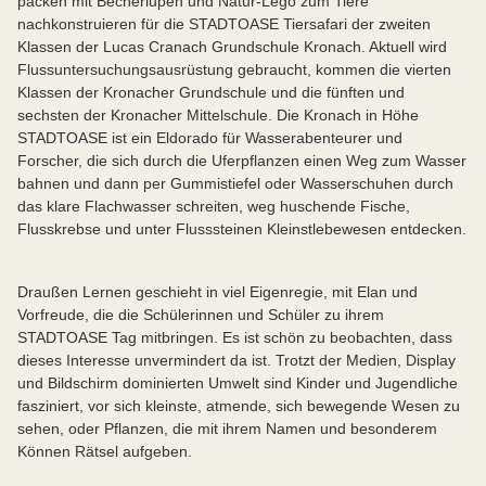
packen mit Becherlupen und Natur-Lego zum Tiere
nachkonstruieren für die STADTOASE Tiersafari der zweiten
Klassen der Lucas Cranach Grundschule Kronach. Aktuell wird
Flussuntersuchungsausrüstung gebraucht, kommen die vierten
Klassen der Kronacher Grundschule und die fünften und
sechsten der Kronacher Mittelschule. Die Kronach in Höhe
STADTOASE ist ein Eldorado für Wasserabenteurer und
Forscher, die sich durch die Uferpflanzen einen Weg zum Wasser
bahnen und dann per Gummistiefel oder Wasserschuhen durch
das klare Flachwasser schreiten, weg huschende Fische,
Flusskrebse und unter Flusssteinen Kleinstlebewesen entdecken.
Draußen Lernen geschieht in viel Eigenregie, mit Elan und
Vorfreude, die die Schülerinnen und Schüler zu ihrem
STADTOASE Tag mitbringen. Es ist schön zu beobachten, dass
dieses Interesse unvermindert da ist. Trotzt der Medien, Display
und Bildschirm dominierten Umwelt sind Kinder und Jugendliche
fasziniert, vor sich kleinste, atmende, sich bewegende Wesen zu
sehen, oder Pflanzen, die mit ihrem Namen und besonderem
Können Rätsel aufgeben.