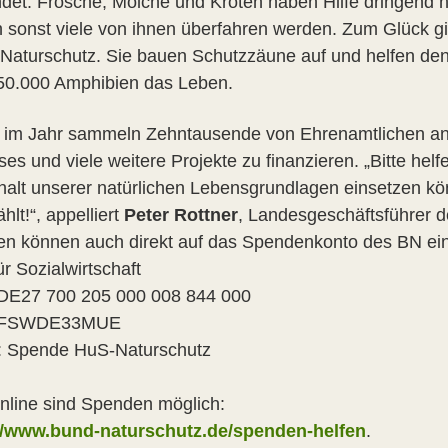
det. Frösche, Molche und Kröten haben Hilfe dringend 
 sonst viele von ihnen überfahren werden. Zum Glück gibt
aturschutz. Sie bauen Schutzzäune auf und helfen den Ti
50.000 Amphibien das Leben.
 im Jahr sammeln Zehntausende von Ehrenamtlichen an
es und viele weitere Projekte zu finanzieren. „Bitte helf
halt unserer natürlichen Lebensgrundlagen einsetzen k
hlt!“, appelliert
Peter Rottner
, Landesgeschäftsführer d
n können auch direkt auf das Spendenkonto des BN ein
r Sozialwirtschaft
DE27 700 205 000 008 844 000
BFSWDE33MUE
f: Spende HuS-Naturschutz
nline sind Spenden möglich:
//www.bund-naturschutz.de/spenden-helfen
.