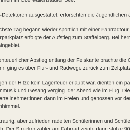
men im Oberwallenstädter See.
t-Detektoren ausgestattet, erforschten die Jugendlichen
chste Tag begann wieder sportlich mit einer Fahrradtour
arkplatz erfolgte der Aufstieg zum Staffelberg. Bei herr
ingebiet.
enteuerlicher Abstieg entlang der Felskante brachte die
nn ging es über Flur- und Radwege zurück zum Zeltplatz
en der Hitze kein Lagerfeuer erlaubt war, dienten ein 
enmusik und Gesang verging der Abend wie im Flug. Die
gerteilnehmer:innen dann im Freien und genossen vor de
nhimmel.
traurig, aber zufrieden radelten Schülerinnen und Schü
h. Der Streckenzähler am Fahrrad zeigte dann stolze 90 