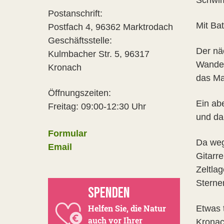
Schwim
Postanschrift:
Mit Ba
Postfach 4, 96362 Marktrodach
Geschäftsstelle:
Der nä
Kulmbacher Str. 5, 96317
Wanderp
Kronach
das Ma
Öffnungszeiten:
Ein ab
Freitag: 09:00-12:30 Uhr
und da
Formular
Da weg
Email
Gitarr
Zeltla
Sterne
SPENDEN
Helfen Sie, die Natur
Etwas 
auch vor Ihrer
Kronac