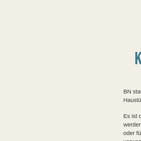
BN sta
Haustü
Es ist
werden
oder fü