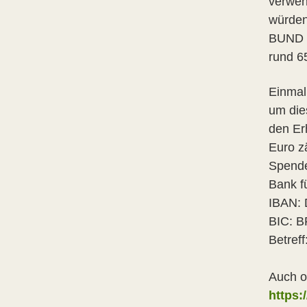
verwen
würden
BUND N
rund 6
Einmal
um dies
den Er
Euro zä
Spende
Bank fü
IBAN: 
BIC: 
Betref
Auch o
https: