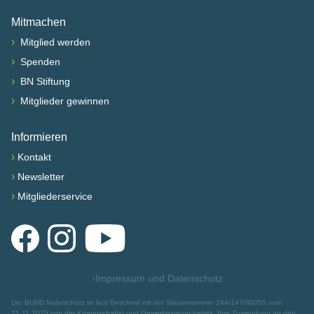
Mitmachen
›
Mitglied werden
›
Spenden
›
BN Stiftung
›
Mitglieder gewinnen
Informieren
›
Kontakt
›
Newsletter
›
Mitgliederservice
Facebook
Instagram
YouTube
›
Impressum und Datenschutz
Der BUND Naturschutz ist laut Bescheid mit der Steuernummer 244/147/80055 vom
21.11.2025 von der Körperschafts- und Gewerbesteuer befreit. Ihre Zuwendung an den